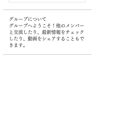
グループについて
グループへようこそ！他のメンバー
と交流したり、最新情報をチェック
したり、動画をシェアすることもで
きます。
メンバー
Byn Bst
フォロー
Hanh Hoang
フォロー
UG38 org
フォロー
sonharmicchabenbj
フォロー
sonharmicchabenbj
Stefany Azzoia
フォロー
すべてのメンバーを表示（437名）