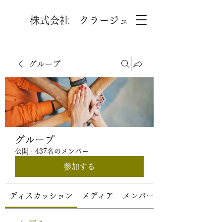
株式会社 クラージュ
グループ
グループ
公開
·
437名のメンバー
参加する
ディスカッション
メディア
メンバー