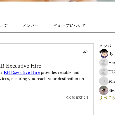
ィア
メンバー
グループについて
メンバ
Byn
Ha
RB Executive Hire
UG
t? 
RB Executive Hire
 provides reliable and 
rvices, ensuring you reach your destination on 
son
sonharm
Ste
閲覧数：1
すべての