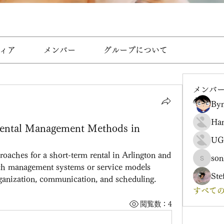
ィア
メンバー
グループについて
メンバ
Byn
Ha
Rental Management Methods in
UG
oaches for a short-term rental in Arlington and 
son
sonharm
ch management systems or service models 
Ste
ganization, communication, and scheduling.
すべての
閲覧数：4