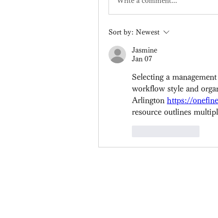
Write a comment...
Sort by:
Newest
Jasmine
Jan 07
Selecting a management s
workflow style and orga
Arlington 
https://onefi
resource outlines multip
Like
Reply