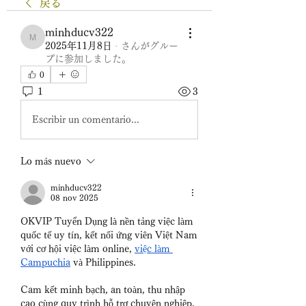
戻る
minhducv322
minhducv322
2025年11月8日
·
さんがグルー
プに参加しました。
0
1
3
Escribir un comentario...
Lo más nuevo
minhducv322
08 nov 2025
OKVIP Tuyển Dụng là nền tảng việc làm 
quốc tế uy tín, kết nối ứng viên Việt Nam 
với cơ hội việc làm online, 
việc làm 
Campuchia
 và Philippines.
Cam kết minh bạch, an toàn, thu nhập 
cao cùng quy trình hỗ trợ chuyên nghiệp, 