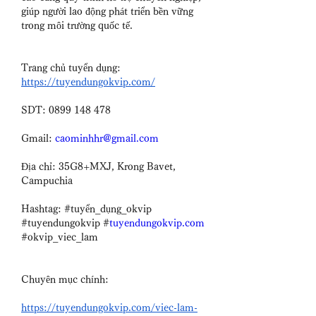
giúp người lao động phát triển bền vững 
trong môi trường quốc tế.
Trang chủ tuyển dụng: 
https://tuyendungokvip.com/
SDT: 0899 148 478
Gmail: 
caominhhr@gmail.com
Địa chỉ: 35G8+MXJ, Krong Bavet, 
Campuchia
Hashtag: #tuyển_dụng_okvip 
#tuyendungokvip #
tuyendungokvip.com
#okvip_viec_lam
Chuyên mục chính: 
https://tuyendungokvip.com/viec-lam-