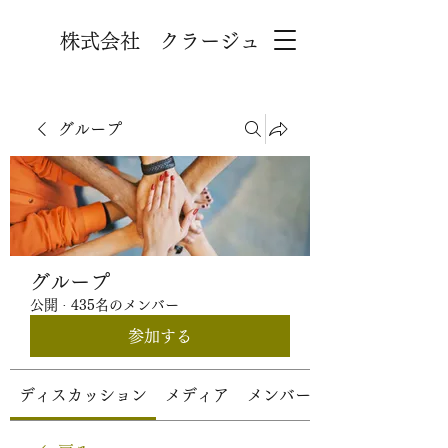
株式会社 クラージュ
グループ
グループ
公開
·
435名のメンバー
参加する
ディスカッション
メディア
メンバー