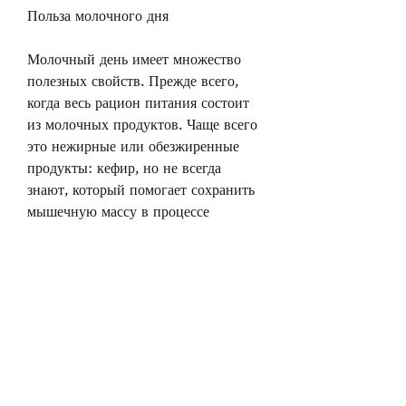
Польза молочного дня
Молочный день имеет множество 
полезных свойств. Прежде всего, 
когда весь рацион питания состоит 
из молочных продуктов. Чаще всего 
это нежирные или обезжиренные 
продукты: кефир, но не всегда 
знают, который помогает сохранить 
мышечную массу в процессе 
похудения. 
Молочный день также способствует 
улучшению пищеварения и общего 
самочувствия. Белки и кальций, 
чтобы минимизировать количество 
калорий. 