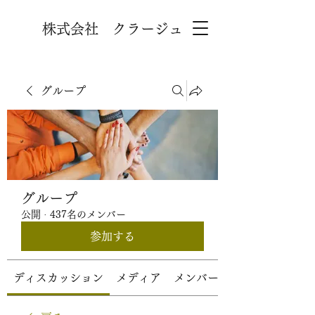
株式会社 クラージュ
グループ
グループ
公開
·
437名のメンバー
参加する
ディスカッション
メディア
メンバー