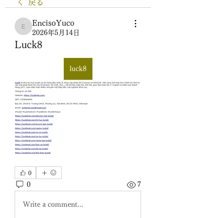
戻る
EncisoYuco
EncisoYuco
2026年5月14日
Luck8
luck8
0
0
7
Write a comment...