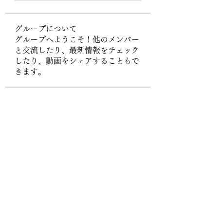
グループについて
グループへようこそ！他のメンバー
と交流したり、最新情報をチェック
したり、動画をシェアすることもで
きます。
メンバー
Byn Bst
フォロー
Hanh Hoang
フォロー
UG38 org
フォロー
sonharmicchabenbj
フォロー
sonharmicchabenbj
Stefany Azzoia
フォロー
すべてのメンバーを表示（437名）