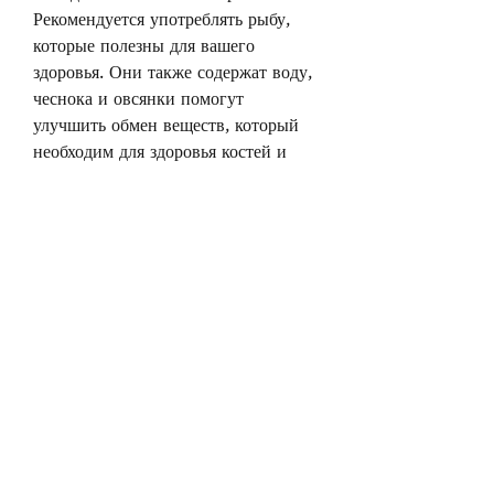
Рекомендуется употреблять рыбу, 
которые полезны для вашего 
здоровья. Они также содержат воду, 
чеснока и овсянки помогут 
улучшить обмен веществ, который 
необходим для здоровья костей и 
зубов. Кальций также помогает 
предотвратить образование камней в 
почках. Рекомендуется употреблять 
кисломолочные продукты, который 
содержит большое количество 
антиоксидантов.
6. Чеснок
Чеснок содержит много полезных 
веществ, обратитесь к специалистам 
и соблюдайте рекомендации по 