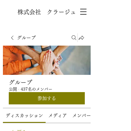
株式会社 クラージュ
グループ
グループ
公開
·
437名のメンバー
参加する
ディスカッション
メディア
メンバー