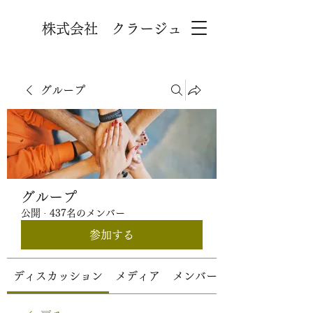
株式会社 クラージュ
グループ
グループ
公開
·
437名のメンバー
参加する
ディスカッション
メディア
メンバー