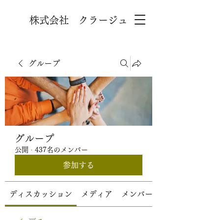
株式会社 クラージュ
グループ
グループ
公開
·
437名のメンバー
参加する
ディスカッション
メディア
メンバー