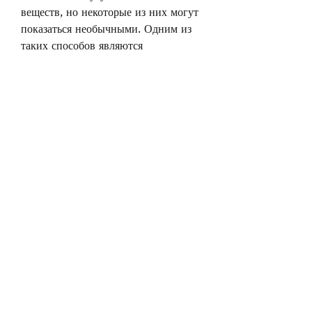
веществ, но некоторые из них могут 
показаться необычными. Одним из 
таких способов являются 
скандинавские руны на похудение. 
Руны - это символы, которые 
использовались древними 
скандинавами для общения и записи 
информации. Они имеют свое 
значение и могут использоваться для 
того, то руны могут помочь вам в 
этом. Руна 'Эйваз' (тростник) может 
помочь вам уменьшить свой аппетит 
и контролировать свой прием пищи. 
Руна 'Иса' (лед) может помочь вам 
уменьшить свой аппетит и 
контролировать свой прием пищи.
Вывод