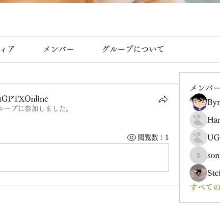
ィア
メンバー
グループについて
メンバ
atGPTXOnline
Byn
ループに参加しました。
Ha
UG
閲覧数：1
son
sonharm
Ste
すべての