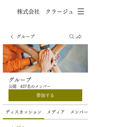
株式会社 クラージュ
グループ
グループ
公開
·
437名のメンバー
参加する
ディスカッション
メディア
メンバー