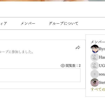
ィア
メンバー
グループについて
メンバ
Byn
ループに参加しました。
Ha
UG
閲覧数：2
son
sonharm
Ste
すべての