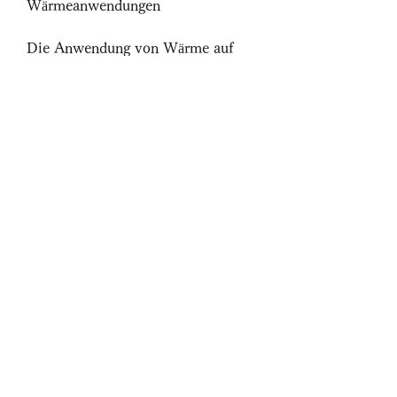
Wärmeanwendungen
Die Anwendung von Wärme auf 
den betroffenen Bereich kann 
ebenfalls helfen, Schwellungen und 
Entzündungen zu reduzieren.
3. Schmerzlinderung: 
Schmerzmittel wie Ibuprofen oder 
Paracetamol können vorübergehend 
Schmerzen lindern. Konsultieren 
Sie jedoch vorher einen Arzt.
Physiotherapie bei Ischias
Physiotherapie kann eine effektive 
Methode sein, die bei 
Ischiasschmerzen helfen können. 
Dazu gehören Akupunktur, um die 