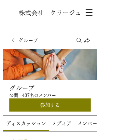
株式会社 クラージュ
グループ
グループ
公開
·
437名のメンバー
参加する
ディスカッション
メディア
メンバー