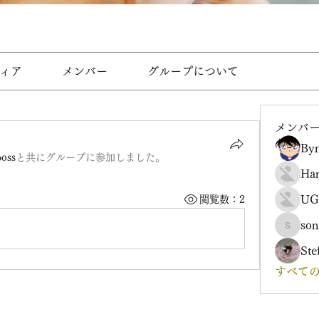
ィア
メンバー
グループについて
メンバ
Byn
boss
と共にグループに参加しました
。
Ha
UG
閲覧数：2
son
sonharm
Ste
すべての