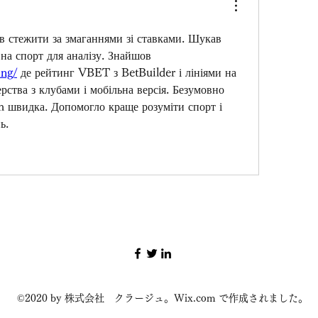
ів стежити за змаганнями зі ставками. Шукав 
платформи з прогнозами на спорт для аналізу. Знайшов 
ing/
 де рейтинг VBET з BetBuilder і лініями на 
рства з клубами і мобільна версія. Безумовно 
m швидка. Допомогло краще розуміти спорт і 
ь.
©2020 by 株式会社 クラージュ。Wix.com で作成されました。