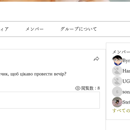
ィア
メンバー
グループについて
メンバ
Byn
Ha
чик, щоб цікаво провести вечір?
UG
閲覧数：8
son
sonharm
Ste
すべての