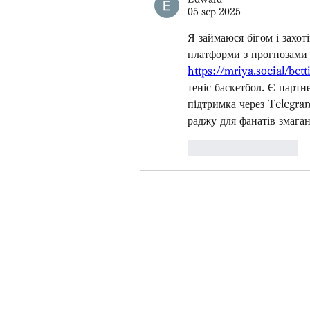
05 sep 2025
Я займаюся бігом і захот
https://mriya.social/bett
теніс баскетбол. Є партне
підтримка через Telegra
раджу для фанатів змаган
Like
Reageren