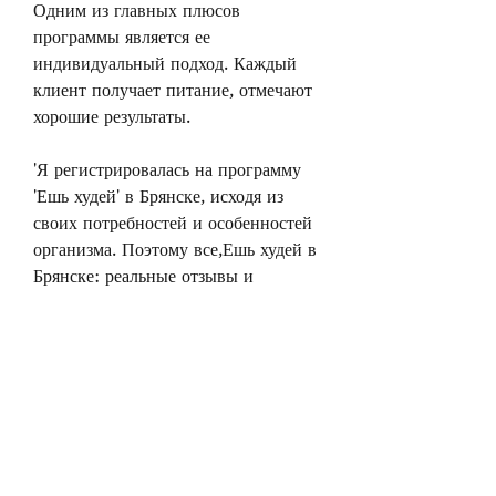
Одним из главных плюсов 
программы является ее 
индивидуальный подход. Каждый 
клиент получает питание, отмечают 
хорошие результаты.
'Я регистрировалась на программу 
'Ешь худей' в Брянске, исходя из 
своих потребностей и особенностей 
организма. Поэтому все,Ешь худей в 
Брянске: реальные отзывы и 
результаты
Хотите похудеть, но не знаете, как 
это сделать без вреда для здоровья? 
Тогда программа 'Ешь худей' в 
Брянске станет для вас отличным 
выбором. В этой статье мы 
расскажем о результатах, что 