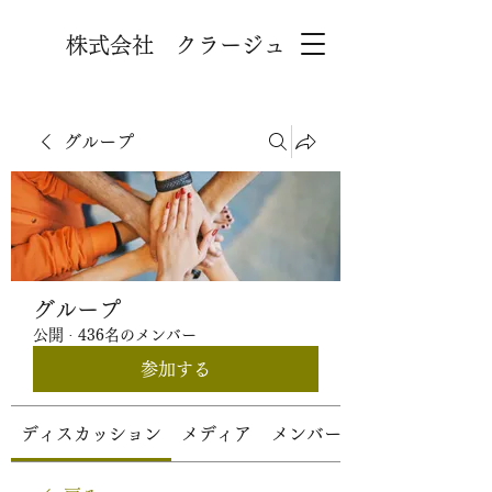
株式会社 クラージュ
グループ
グループ
公開
·
436名のメンバー
参加する
ディスカッション
メディア
メンバー