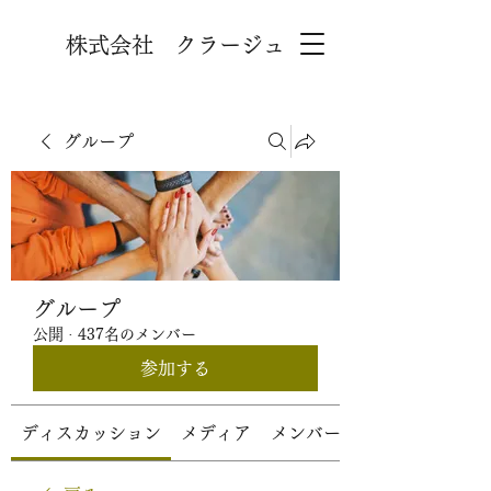
株式会社 クラージュ
グループ
グループ
公開
·
437名のメンバー
参加する
ディスカッション
メディア
メンバー