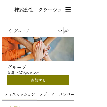
株式会社 クラージュ
グループ
グループ
公開
·
437名のメンバー
参加する
ディスカッション
メディア
メンバー