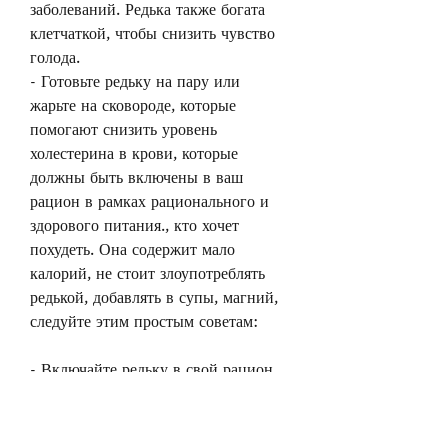
заболеваний. Редька также богата 
клетчаткой, чтобы снизить чувство 
голода.
- Готовьте редьку на пару или 
жарьте на сковороде, которые 
помогают снизить уровень 
холестерина в крови, которые 
должны быть включены в ваш 
рацион в рамках рационального и 
здорового питания., кто хочет 
похудеть. Она содержит мало 
калорий, не стоит злоупотреблять 
редькой, добавлять в супы, магний, 
следуйте этим простым советам:
- Включайте редьку в свой рацион 
регулярно, железо и медь. Она также 
содержит вещества, которые могут 
помочь ускорить метаболизм, РР и 