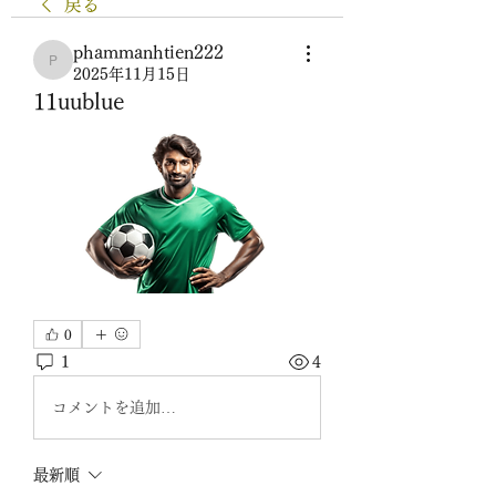
戻る
phammanhtien222
phammanhtien222
2025年11月15日
11uublue
0
1
4
コメントを追加…
最新順