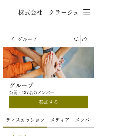
株式会社 クラージュ
グループ
グループ
公開
·
437名のメンバー
参加する
ディスカッション
メディア
メンバー