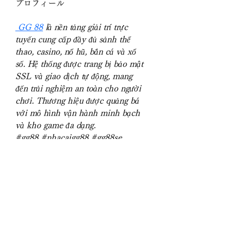
プロフィール
 GG 88
 là nền tảng giải trí trực 
tuyến cung cấp đầy đủ sảnh thể 
thao, casino, nổ hũ, bắn cá và xổ 
số. Hệ thống được trang bị bảo mật 
SSL và giao dịch tự động, mang 
đến trải nghiệm an toàn cho người 
chơi. Thương hiệu được quảng bá 
với mô hình vận hành minh bạch 
và kho game đa dạng. 
#gg88 #nhacaigg88 #gg88se 
#nhacaigg88se #gg88secom 
#nhacaigg88secom
Địa chỉ:  23A Ng. Trần Cao Vân, 
Phố Huế, Hai Bà Trưng, Hà Nội
SĐT: 0368456781