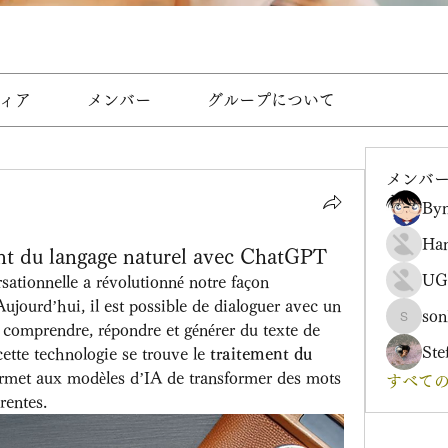
ィア
メンバー
グループについて
メンバ
Byn
Ha
nt du langage naturel avec ChatGPT
UG
rsationnelle a révolutionné notre façon 
ujourd’hui, il est possible de dialoguer avec un 
son
sonharm
 comprendre, répondre et générer du texte de 
Ste
ette technologie se trouve le 
traitement du 
ermet aux modèles d’IA de transformer des mots 
すべての
rentes.