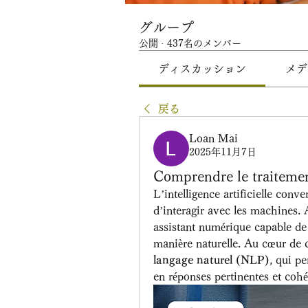
グループ
公開
·
437名のメンバー
ディスカッション
メデ
戻る
Loan Mai
2025年11月7日
Comprendre le traiteme
L’intelligence artificielle conve
d’interagir avec les machines. A
assistant numérique capable de
manière naturelle. Au cœur de c
langage naturel (NLP)
, qui p
en réponses pertinentes et cohé