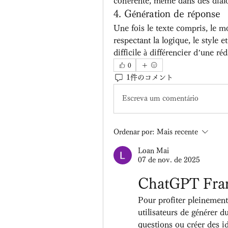
cohérente, même dans des dial
4. Génération de réponse
Une fois le texte compris, le m
respectant la logique, le style et 
difficile à différencier d’une r
0
1件のコメント
Escreva um comentário
Ordenar por:
Mais recente
Loan Mai
07 de nov. de 2025
ChatGPT Franç
Pour profiter pleinement
utilisateurs de générer d
questions ou créer des id