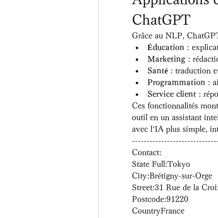
ChatGPT
Grâce au NLP, ChatGPT e
Éducation
 : explica
Marketing
 : rédact
Santé
 : traduction 
Programmation
 : 
Service client
 : rép
Ces fonctionnalités mon
outil en un assistant int
avec l’IA plus simple, int
-----------------------------
Contact:
State Full:Tokyo 
City:Brétigny-sur-Orge
Street:31 Rue de la Cro
Postcode:91220
CountryFrance