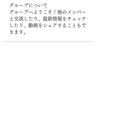
グループについて
グループへようこそ！他のメンバー
と交流したり、最新情報をチェック
したり、動画をシェアすることもで
きます。
メンバー
Byn Bst
フォロー
Hanh Hoang
フォロー
UG38 org
フォロー
sonharmicchabenbj
フォロー
sonharmicchabenbj
Stefany Azzoia
フォロー
すべてのメンバーを表示（437名）