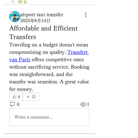
戻る
airport taxi transfer
2025年6月14日
Affordable and Efficient
Transfers
Traveling on a budget doesn't mean 
compromising on quality. 
Transfert 
van Paris
 offers competitive rates 
without sacrificing service. Booking 
was straightforward, and the 
transfer was seamless. A great value 
for money.
0
0
1
Write a comment...