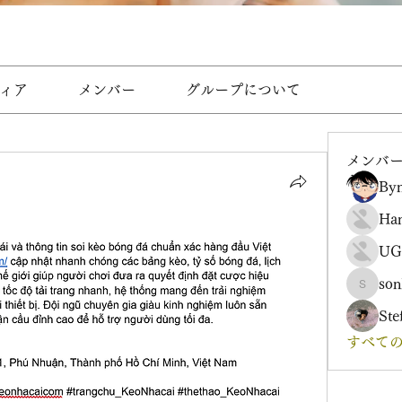
ィア
メンバー
グループについて
メンバ
Byn
Ha
UG
son
sonharm
Ste
すべての