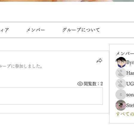
ィア
メンバー
グループについて
メンバ
Byn
ループに参加しました。
Ha
UG
閲覧数：2
son
sonharm
Ste
すべての