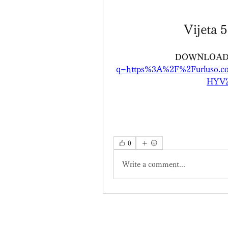
Vijeta 5
DOWNLOAD
q=https%3A%2F%2Furluso.
HYV2
0
Write a comment...