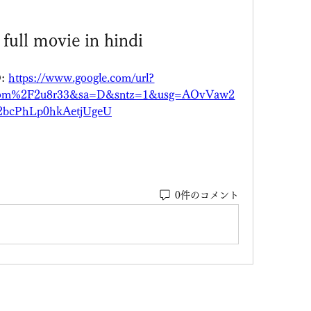
 full movie in hindi
: 
https://www.google.com/url?
com%2F2u8r33&sa=D&sntz=1&usg=AOvVaw2
bcPhLp0hkAetjUgeU
0件のコメント