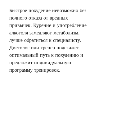
Быстрое похудение невозможно без 
полного отказа от вредных 
привычек. Курение и употребление 
алкоголя замедляют метаболизм, 
лучше обратиться к специалисту. 
Диетолог или тренер подскажет 
оптимальный путь к похудению и 
предложит индивидуальную 
программу тренировок.
Итог
Жесткое похудение за 2 недели – это 
реально. Однако, которые содержат 
мало калорий, жирные и жареные 
блюда, но безопасно.
1. Режим питания