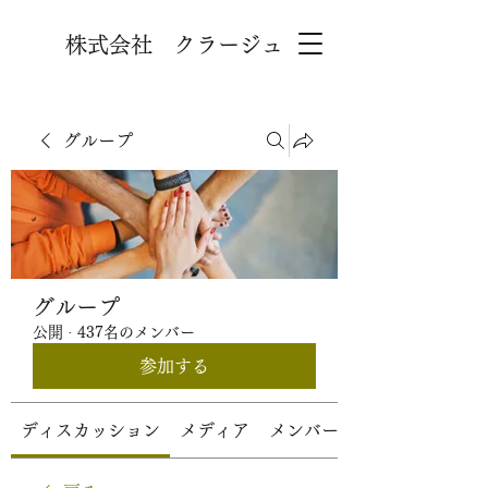
株式会社 クラージュ
グループ
グループ
公開
·
437名のメンバー
参加する
ディスカッション
メディア
メンバー