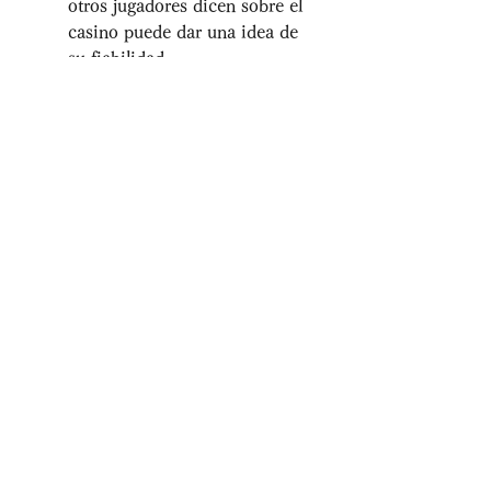
otros jugadores dicen sobre el 
casino puede dar una idea de 
su fiabilidad.
Variedad de Juegos y 
Proveedores:
 Un buen casino 
debe ofrecer una selección 
amplia de juegos de calidad.
Opciones de Pago y 
Retiro:
 Verificar que los 
métodos de pago sean seguros 
y accesibles.
Conclusión
Los casinos sin verificación ofrecen 
una alternativa rápida, privada y 
accesible para los jugadores que 
buscan evitar procesos tediosos de 
registro y verificación. Sin 
embargo, también presentan ciertos 
riesgos, como la falta de regulación 