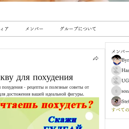
ィア
メンバー
グループについて
メンバ
Byn
Ha
кву для похудения
UG
я похудения - рецепты и полезные советы от 
son
для достижения вашей идеальной фигуры.
sonharm
Ste
すべての