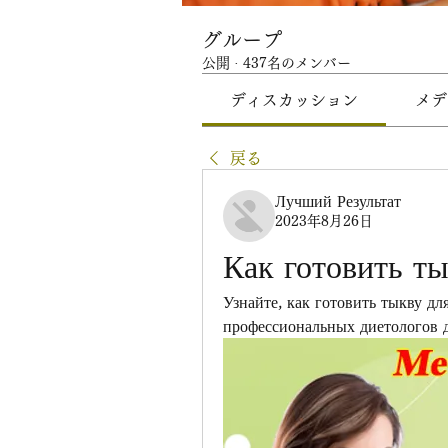
グループ
公開
·
437名のメンバー
ディスカッション
メデ
戻る
Лучший Результат
2023年8月26日
Как готовить ты
Узнайте, как готовить тыкву дл
профессиональных диетологов 