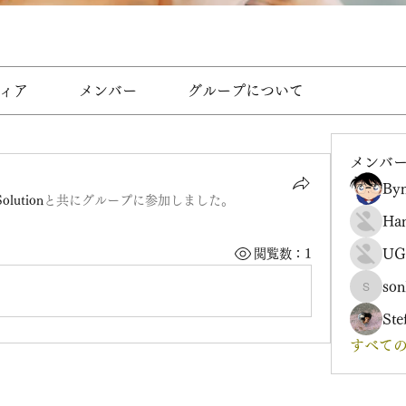
ィア
メンバー
グループについて
メンバ
Byn
Solution
と共にグループに参加しました
。
Ha
UG
閲覧数：1
son
sonharm
Ste
すべての