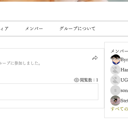
ィア
メンバー
グループについて
メンバ
Byn
ループに参加しました。
Ha
UG
閲覧数：1
son
sonharm
Ste
すべての