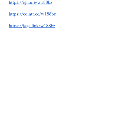
https://igli.me/w188bz
https://cointr.ee/w188bz
https://jaga.link/w188bz
https://www.qrcodechimp.com/page/w
188bz
https://w188bz.kit.com/
Like
Reply
グループについて
グループへようこそ！他のメンバー
と交流したり、最新情報をチェック
したり、動画をシェアすることもで
きます。
メンバー