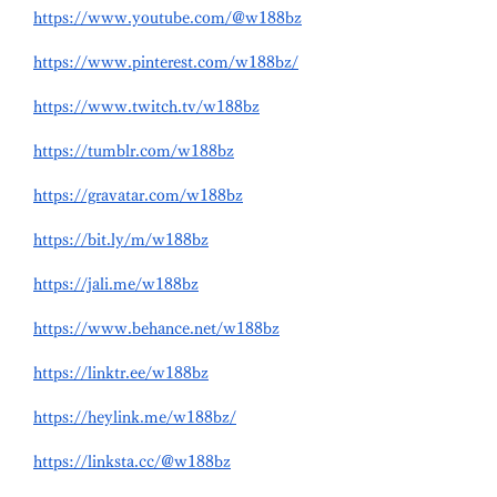
https://www.youtube.com/@w188bz
https://www.pinterest.com/w188bz/
https://www.twitch.tv/w188bz
https://tumblr.com/w188bz
https://gravatar.com/w188bz
https://bit.ly/m/w188bz
https://jali.me/w188bz
https://www.behance.net/w188bz
https://linktr.ee/w188bz
https://heylink.me/w188bz/
https://linksta.cc/@w188bz