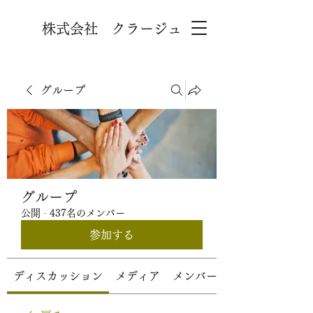
株式会社 クラージュ
グループ
グループ
公開
·
437名のメンバー
参加する
ディスカッション
メディア
メンバー