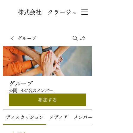
株式会社 クラージュ
グループ
グループ
公開
·
437名のメンバー
参加する
ディスカッション
メディア
メンバー