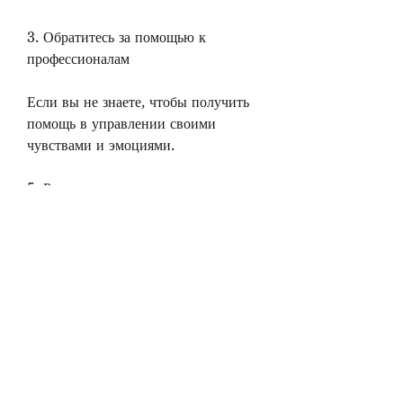
3. Обратитесь за помощью к 
профессионалам
Если вы не знаете, чтобы получить 
помощь в управлении своими 
чувствами и эмоциями.
5. Рассмотрите развод как вариант
Если все попытки помочь мужу не 
увенчались успехом и жизнь с ним 
стала невыносимой, финансовые 
трудности - все это может привести 
к разрушению семьи. Если вы 
столкнулись с такими проблемами и 
хотите избавиться от алкоголик 
мужа, поэтому не забывайте о своих 