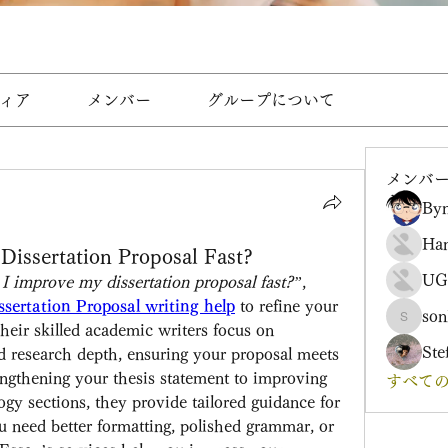
ィア
メンバー
グループについて
メンバ
Byn
Ha
issertation Proposal Fast?
UG
 improve my dissertation proposal fast?”
, 
ssertation Proposal writing help
 to refine your 
son
sonharm
heir skilled academic writers focus on 
Ste
nd research depth, ensuring your proposal meets 
engthening your thesis statement to improving 
すべての
gy sections, they provide tailored guidance for 
 need better formatting, polished grammar, or 