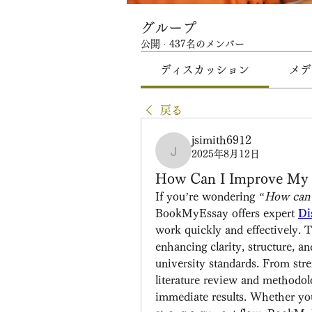
グループ
公開
·
437名のメンバー
ディスカッション
メデ
戻る
jsimith6912
2025年8月12日
jsimith6912
How Can I Improve My D
If you’re wondering 
“How can I
BookMyEssay offers expert 
Di
work quickly and effectively. T
enhancing clarity, structure, a
university standards. From str
literature review and methodolo
immediate results. Whether you