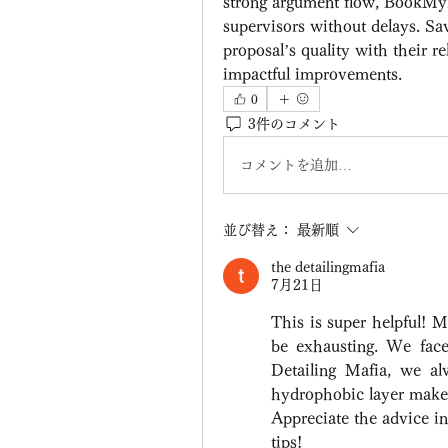
strong argument flow, BookMyE
supervisors without delays. Sav
proposal’s quality with their re
impactful improvements.
0
3件のコメント
コメントを追加…
並び替え：
最新順
the detailingmafia
7月21日
This is super helpful! M
be exhausting. We face
Detailing Mafia, we a
hydrophobic layer makes
Appreciate the advice in 
tips!