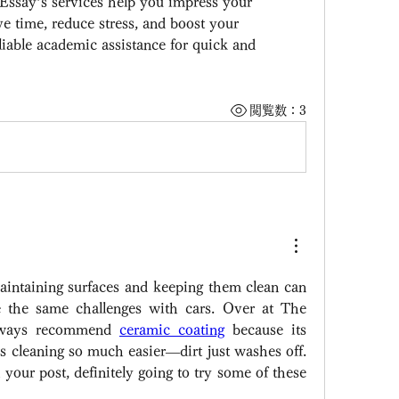
ssay’s services help you impress your 
e time, reduce stress, and boost your 
liable academic assistance for quick and 
閲覧数：3
aintaining surfaces and keeping them clean can 
 the same challenges with cars. Over at The 
lways recommend 
ceramic coating
 because its 
 cleaning so much easier—dirt just washes off. 
your post, definitely going to try some of these 