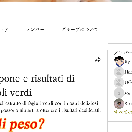
ィア
メンバー
グループについて
メンバ
Byn
Ha
ne e risultati di 
UG
oli verdi
son
sonharm
l'estratto di fagioli verdi con i nostri deliziosi 
Ste
ossono aiutarti a ottenere i risultati desiderati.
すべての