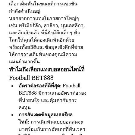
เลือกเดิมพันในขณะที่การแข่งขัน
กำลังดำเนินอยู่
นอกจากการแทงในรายการใหญ่ๆ 
เช่น พรีเมียร์ลีก, ลาลีกา, บุนเดสลีกา, 
และลีกเอิงแล้ว ที่นี่ยังมีลีกเล็กๆ ทั่ว
โลกให้คุณได้ลองเดิมพันอีกด้วย 
พร้อมทั้งสถิติและข้อมูลเชิงลึกที่ช่วย
ให้การวางเดิมพันของคุณมีความ
แม่นยำมากขึ้น
ทำไมถึงเลือกแทงบอลออนไลน์ที่ 
Football BET888
อัตราต่อรองที่ดีที่สุด:
 Football 
BET888 มีการเสนออัตราต่อรอง
ที่น่าสนใจ และคุ้มค่ากับการ
ลงทุน
การอัพเดตข้อมูลแบบเรียล
ไทม์:
 การเดิมพันแบบบอลสดจะ
มาพร้อมกับการอัพเดตที่ทันเวลา 