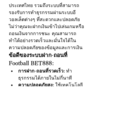
ประเทศไทย รวมถึงระบบที่สามารถ
รองรับการทำธุรกรรมผ่านระบบอี
วอลเล็ตต่างๆ ที่สะดวกและปลอดภัย
ไม่ว่าคุณจะฝากเงินเข้าไปเล่นเกมหรือ
ถอนเงินจากการชนะ คุณสามารถ
ทำได้อย่างรวดเร็วและมั่นใจได้ใน
ความปลอดภัยของข้อมูลและการเงิน
ข้อดีของระบบฝาก-ถอนที่ 
Football BET888:
การฝาก-ถอนที่รวดเร็ว:
 ทำ
ธุรกรรมได้ภายในไม่กี่นาที
ความปลอดภัยสูง:
 ใช้เทคโนโลยี
การเข้ารหัสเพื่อความปลอดภัย
ของข้อมูลส่วนตัวและการเงิน
ของคุณ
รองรับหลายช่องทาง:
 สามารถ
ฝากและถอนผ่านธนาคารชั้นนำ
และอีวอลเล็ตต่างๆ