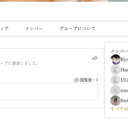
ィア
メンバー
グループについて
メンバ
Byn
ープに参加しました。
Ha
UG
閲覧数：1
son
sonharm
Ste
すべての