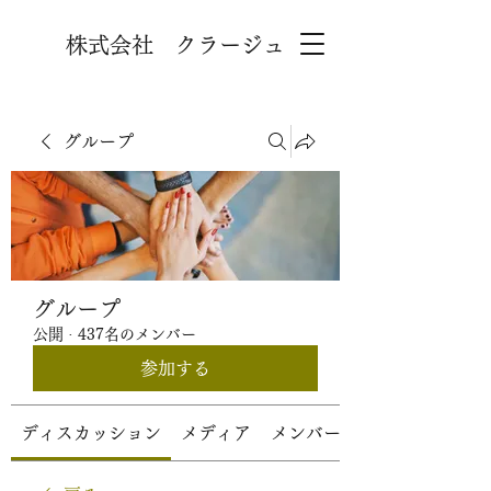
株式会社 クラージュ
グループ
グループ
公開
·
437名のメンバー
参加する
ディスカッション
メディア
メンバー