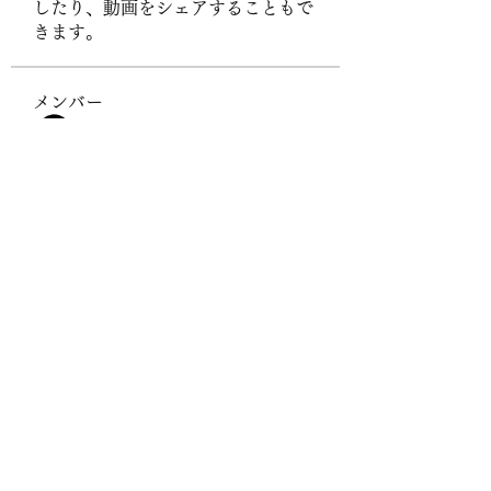
したり、動画をシェアすることもで
きます。
メンバー
Byn Bst
フォロー
Hanh Hoang
フォロー
UG38 org
フォロー
sonharmicchabenbj
フォロー
sonharmicchabenbj
Stefany Azzoia
フォロー
すべてのメンバーを表示（436名）