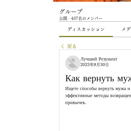
グループ
公開
·
437名のメンバー
ディスカッション
メデ
戻る
Лучший Результат
2023年8月30日
Как вернуть му
Ищете способы вернуть мужа и 
эффективные методы возвращен
привычек.