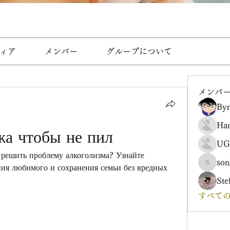
ィア
メンバー
グループについて
メンバ
Byn
Ha
жа чтобы не пил
UG
решить проблему алкоголизма? Узнайте 
son
ия любимого и сохранения семьи без вредных 
sonharm
Ste
すべての