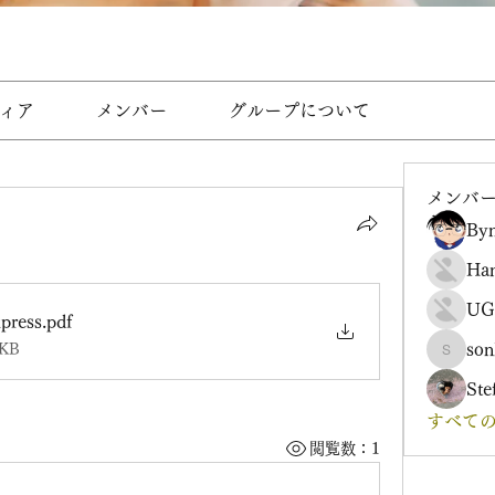
ィア
メンバー
グループについて
メンバ
Byn
Ha
UG
press
.pdf
son
KB
sonharm
Ste
すべての
閲覧数：1