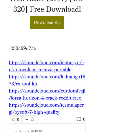
320] Free Downloadl
Download Zip
 350c69d7ab
https://soundcloud.com/icoburyo/li
nk-download-recuva-portable
https://soundcloud.com/liahanigo19
73/rx-tool-kit
https://soundcloud.com/curliomfesji
/forza-horizon-4-crack-reddit-free
https://soundcloud.com/tesmulaper
gi/bysoft-7-high-quality
0
0
コメントを追加…