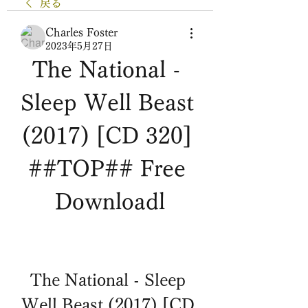
戻る
Charles Foster
2023年5月27日
The National - 
Sleep Well Beast 
(2017) [CD 320] 
##TOP## Free 
Downloadl
The National - Sleep 
Well Beast (2017) [CD 