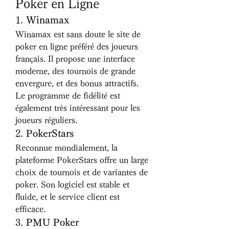
Poker en Ligne
1. 
Winamax
Winamax est sans doute le site de 
poker en ligne préféré des joueurs 
français. Il propose une interface 
moderne, des tournois de grande 
envergure, et des bonus attractifs. 
Le programme de fidélité est 
également très intéressant pour les 
joueurs réguliers.
2. 
PokerStars
Reconnue mondialement, la 
plateforme PokerStars offre un large 
choix de tournois et de variantes de 
poker. Son logiciel est stable et 
fluide, et le service client est 
efficace.
3. 
PMU Poker