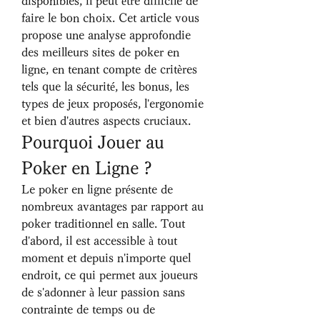
disponibles, il peut être difficile de 
faire le bon choix. Cet article vous 
propose une analyse approfondie 
des meilleurs sites de poker en 
ligne, en tenant compte de critères 
tels que la sécurité, les bonus, les 
types de jeux proposés, l'ergonomie 
et bien d'autres aspects cruciaux.
Pourquoi Jouer au 
Poker en Ligne ?
Le poker en ligne présente de 
nombreux avantages par rapport au 
poker traditionnel en salle. Tout 
d'abord, il est accessible à tout 
moment et depuis n'importe quel 
endroit, ce qui permet aux joueurs 
de s'adonner à leur passion sans 
contrainte de temps ou de 