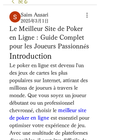
戻る
Saim Ansari
2025年3月1日
Le Meilleur Site de Poker
en Ligne : Guide Complet
pour les Joueurs Passionnés
Introduction
Le poker en ligne est devenu l'un 
des jeux de cartes les plus 
populaires sur Internet, attirant des 
millions de joueurs à travers le 
monde. Que vous soyez un joueur 
débutant ou un professionnel 
chevronné, choisir le 
meilleur site 
de poker en ligne
 est essentiel pour 
optimiser votre expérience de jeu. 
Avec une multitude de plateformes 