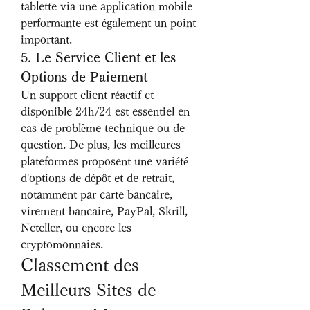
tablette via une application mobile 
performante est également un point 
important.
5. 
Le Service Client et les 
Options de Paiement
Un support client réactif et 
disponible 24h/24 est essentiel en 
cas de problème technique ou de 
question. De plus, les meilleures 
plateformes proposent une variété 
d'options de dépôt et de retrait, 
notamment par carte bancaire, 
virement bancaire, PayPal, Skrill, 
Neteller, ou encore les 
cryptomonnaies.
Classement des 
Meilleurs Sites de 