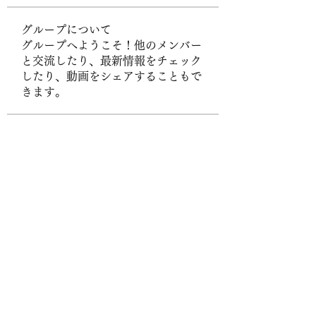
グループについて
グループへようこそ！他のメンバー
と交流したり、最新情報をチェック
したり、動画をシェアすることもで
きます。
メンバー
Byn Bst
フォロー
Hanh Hoang
フォロー
UG38 org
フォロー
sonharmicchabenbj
フォロー
sonharmicchabenbj
Stefany Azzoia
フォロー
すべてのメンバーを表示（437名）