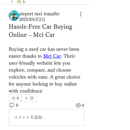
戻る
airport taxi transfer
2025年6月2日
Hassle-Free Car Buying
Online – Mci Car
Buying a used car has never been 
easier thanks to 
Mci Car
. Their 
user-friendly website lets you 
explore, compare, and choose 
vehicles with ease. A great choice 
for anyone looking to buy online 
with confidence
0
0
4
コメントを追加…