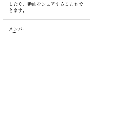
したり、動画をシェアすることもで
きます。
メンバー
Byn Bst
フォロー
Hanh Hoang
フォロー
UG38 org
フォロー
sonharmicchabenbj
フォロー
sonharmicchabenbj
Stefany Azzoia
フォロー
すべてのメンバーを表示（437名）