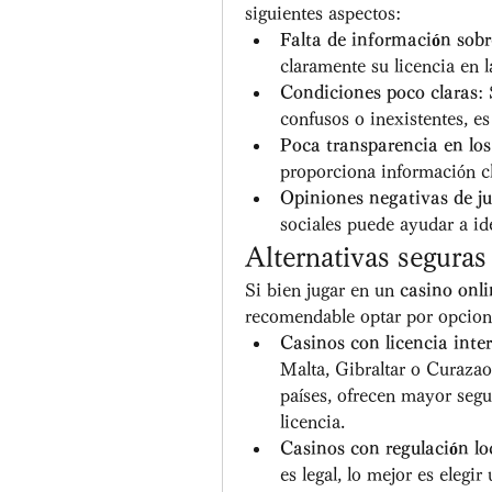
siguientes aspectos:
Falta de información sobre
claramente su licencia en l
Condiciones poco claras
:
confusos o inexistentes, es
Poca transparencia en lo
proporciona información cl
Opiniones negativas de j
sociales puede ayudar a ide
Alternativas seguras 
Si bien jugar en un 
casino onli
recomendable optar por opcione
Casinos con licencia inte
Malta, Gibraltar o Curazao
países, ofrecen mayor segu
licencia.
Casinos con regulación lo
es legal, lo mejor es elegir