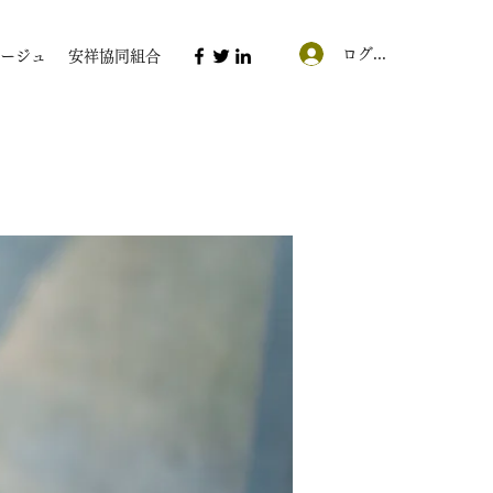
ログイン
ージュ
安祥協同組合