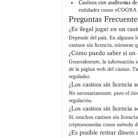
Casinos con auditorías de
entidades como eCOGRA gar
Preguntas Frecuent
¿Es ilegal jugar en un casi
Depende del país. En algunos lu
casinos sin licencia, mientras 
¿Cómo puedo saber si un c
Generalmente, la información sob
de la página web del casino. T
regulador.
¿Los casinos sin licencia 
No necesariamente, pero el rie
regulación.
¿Los casinos sin licencia
Sí, muchos casinos sin licencia
criptomonedas como método d
¿Es posible retirar dinero 