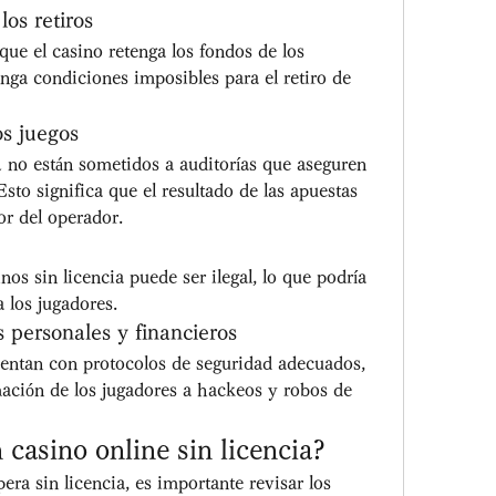
los retiros
ue el casino retenga los fondos de los 
nga condiciones imposibles para el retiro de 
os juegos
a
 no están sometidos a auditorías que aseguren 
Esto significa que el resultado de las apuestas 
or del operador.
nos sin licencia puede ser ilegal, lo que podría 
a los jugadores.
s personales y financieros
ntan con protocolos de seguridad adecuados, 
ación de los jugadores a hackeos y robos de 
 casino online sin licencia?
ra sin licencia, es importante revisar los 