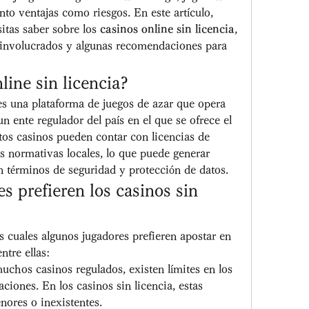
to ventajas como riesgos. En este artículo, 
tas saber sobre los 
casinos online sin licencia
, 
os involucrados y algunas recomendaciones para 
line sin licencia?
es una plataforma de juegos de azar que opera 
un ente regulador del país en el que se ofrece el 
os casinos pueden contar con licencias de 
s normativas locales, lo que puede generar 
n términos de seguridad y protección de datos.
s prefieren los casinos sin 
s cuales algunos jugadores prefieren apostar en 
entre ellas:
uchos casinos regulados, existen límites en los 
aciones. En los casinos sin licencia, estas 
nores o inexistentes.