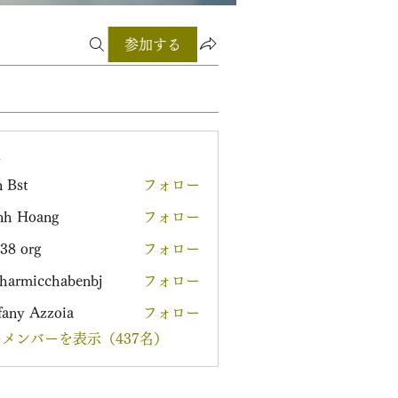
参加する
ー
 Bst
フォロー
nh Hoang
フォロー
38 org
フォロー
harmicchabenbj
フォロー
icchabenbj
fany Azzoia
フォロー
メンバーを表示（437名）