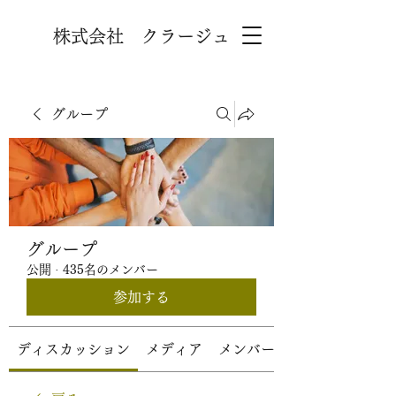
株式会社 クラージュ
グループ
グループ
公開
·
435名のメンバー
参加する
ディスカッション
メディア
メンバー