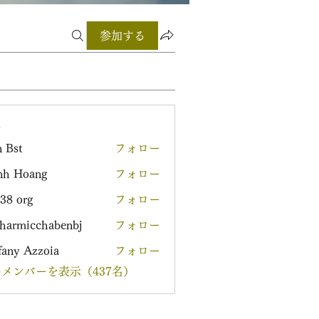
参加する
ー
 Bst
フォロー
nh Hoang
フォロー
38 org
フォロー
harmicchabenbj
フォロー
icchabenbj
fany Azzoia
フォロー
メンバーを表示（437名）