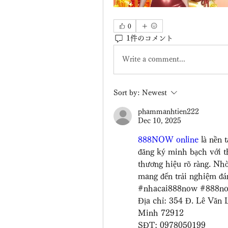
0
1件のコメント
Write a comment...
Sort by:
Newest
phammanhtien222
Dec 10, 2025
888NOW online
 là nền 
đăng ký minh bạch với th
thương hiệu rõ ràng. Nhờ
mang đến trải nghiệm đá
#nhacai888now #888n
Địa chỉ: 354 Đ. Lê Văn
Minh 72912
SĐT: 0978050199